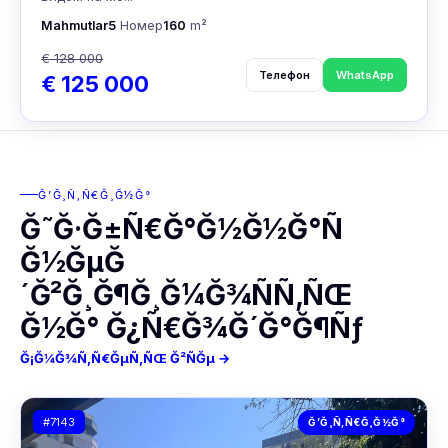
Mahmutlar
5
Номер
160
m²
€ 128 000
Телефон
WhatsApp
€ 125 000
Ğ’Ğ¸Ñ‚Ñ€Ğ¸Ğ½Ğ°
Ğ˜Ğ·Ğ±Ñ€Ğ°Ğ½Ğ½Ğ°Ñ
Ğ½ĞµĞ
´Ğ²Ğ¸Ğ¶Ğ¸Ğ¼Ğ¾ÑÑ‚ÑŒ
Ğ½Ğ° Ğ¿Ñ€Ğ¾Ğ´Ğ°Ğ¶Ñƒ
Ğ¡Ğ¼Ğ¾Ñ‚Ñ€ĞµÑ‚ÑŒ Ğ²ÑĞµ →
#7143
Ğ’Ğ¸Ñ‚Ñ€Ğ¸Ğ½Ğ°