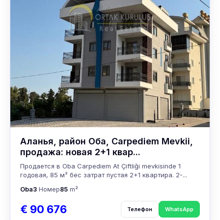
Аланья, район Оба, Carpediem Mevkii,
продажа: новая 2+1 квар...
Продается в Oba Carpediem At Çiftliği mevkisinde 1
годовая, 85 м² бес затрат пустая 2+1 квартира. 2-...
Oba
3
Номер
85
m²
€ 90 676
Телефон
WhatsApp