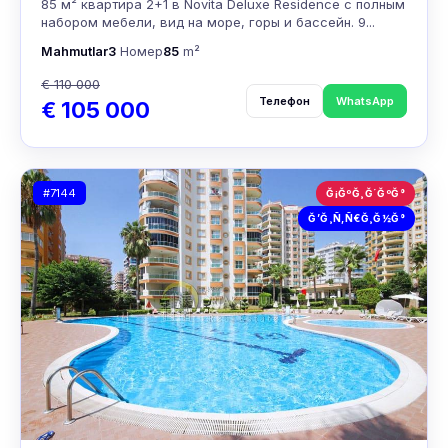
85 м² квартира 2+1 в Novita Deluxe Residence с полным
набором мебели, вид на море, горы и бассейн. 9...
Mahmutlar
3
Номер
85
m²
€ 110 000
Телефон
WhatsApp
€ 105 000
#7144
Ğ¡ĞºĞ¸Ğ´ĞºĞ°
Ğ’Ğ¸Ñ‚Ñ€Ğ¸Ğ½Ğ°