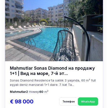
Mahmutlar Sonas Diamond на продажу
1+1 | Вид на море, 7-й эт...
Sonas Diamond Residence'ta satılık 3 yaşında, 60 m² full
eşyalı deniz manzaralı 1+1 daire. 7. kat Ta...
Mahmutlar
2
Номер
60
m²
€ 98 000
Телефон
WhatsApp