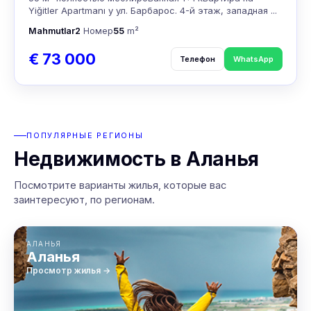
Yiğitler Apartmanı у ул. Барбарос. 4-й этаж, западная ...
Mahmutlar
2
Номер
55
m²
€ 73 000
Телефон
WhatsApp
ПОПУЛЯРНЫЕ РЕГИОНЫ
Недвижимость в Аланья
Посмотрите варианты жилья, которые вас
заинтересуют, по регионам.
АЛАНЬЯ
Аланья
Просмотр жилья →