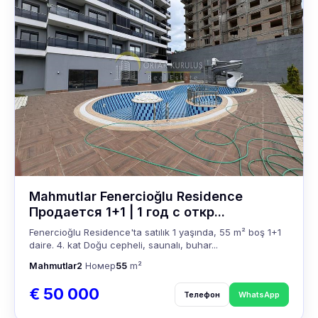
Mahmutlar Fenercioğlu Residence
Продается 1+1 | 1 год с откр...
Fenercioğlu Residence'ta satılık 1 yaşında, 55 m² boş 1+1
daire. 4. kat Doğu cepheli, saunalı, buhar...
Mahmutlar
2
Номер
55
m²
€ 50 000
Телефон
WhatsApp