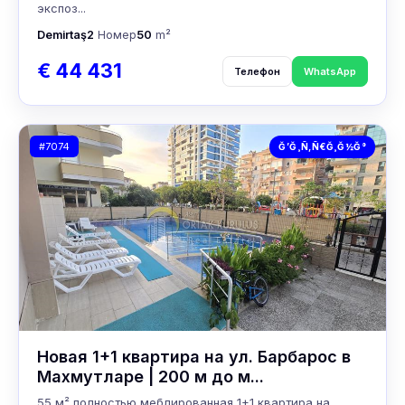
экспоз...
Demirtaş
2
Номер
50
m²
€ 44 431
Телефон
WhatsApp
#7074
Ğ’Ğ¸Ñ‚Ñ€Ğ¸Ğ½Ğ°
Новая 1+1 квартира на ул. Барбарос в
Махмутларе | 200 м до м...
55 м² полностью меблированная 1+1 квартира на