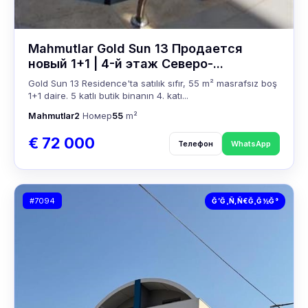
Mahmutlar Gold Sun 13 Продается
новый 1+1 | 4-й этаж Северо-...
Gold Sun 13 Residence'ta satılık sıfır, 55 m² masrafsız boş
1+1 daire. 5 katlı butik binanın 4. katı...
Mahmutlar
2
Номер
55
m²
€ 72 000
Телефон
WhatsApp
#7094
Ğ’Ğ¸Ñ‚Ñ€Ğ¸Ğ½Ğ°