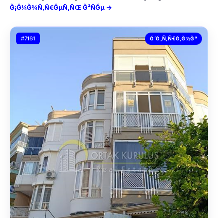
Ğ¡Ğ¼Ğ¾Ñ‚Ñ€ĞµÑ‚ÑŒ Ğ²ÑĞµ →
#7161
Ğ’Ğ¸Ñ‚Ñ€Ğ¸Ğ½Ğ°