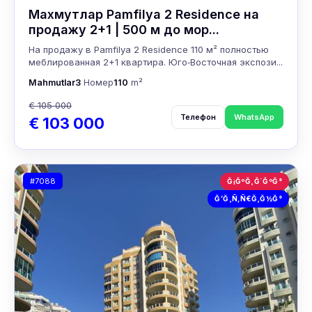
Махмутлар Pamfilya 2 Residence на
продажу 2+1 | 500 м до мор...
На продажу в Pamfilya 2 Residence 110 м² полностью
меблированная 2+1 квартира. Юго‑Восточная экспози...
Mahmutlar
3
Номер
110
m²
€ 105 000
Телефон
WhatsApp
€ 103 000
#7088
Ğ¡ĞºĞ¸Ğ´ĞºĞ°
Ğ’Ğ¸Ñ‚Ñ€Ğ¸Ğ½Ğ°