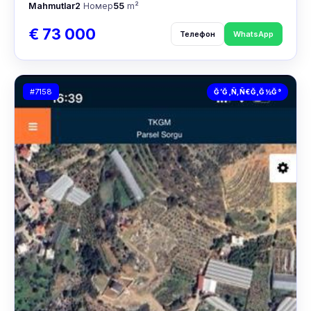
Mahmutlar
2
Номер
55
m²
€ 73 000
Телефон
WhatsApp
#7158
Ğ’Ğ¸Ñ‚Ñ€Ğ¸Ğ½Ğ°