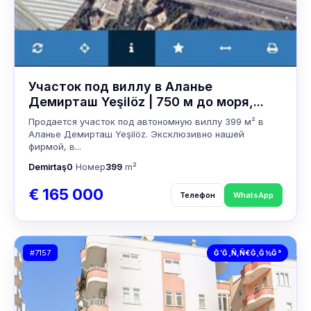
Участок под виллу в Аланье
Демирташ Yeşilöz | 750 м до моря,...
Продается участок под автономную виллу 399 м² в
Аланье Демирташ Yeşilöz. Эксклюзивно нашей
фирмой, в...
Demirtaş
0
Номер
399
m²
€ 165 000
Телефон
WhatsApp
#7157
Ğ’Ğ¸Ñ‚Ñ€Ğ¸Ğ½Ğ°