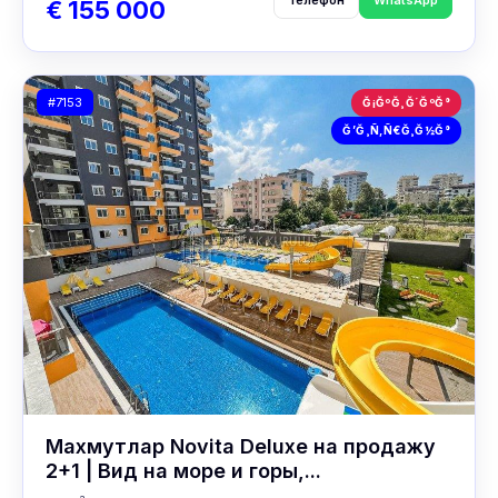
Телефон
WhatsApp
€ 155 000
#7153
Ğ¡ĞºĞ¸Ğ´ĞºĞ°
Ğ’Ğ¸Ñ‚Ñ€Ğ¸Ğ½Ğ°
Махмутлар Novita Deluxe на продажу
2+1 | Вид на море и горы,...