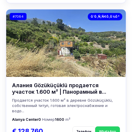
#7084
Ğ’Ğ¸Ñ‚Ñ€Ğ¸Ğ½Ğ°
Алания Gözüküçüklü продается
участок 1.600 м² | Панорамный в...
Продается участок 1.600 м² в деревне Gözüküçüklü,
собственный титул, готовая электроснабжение и
водо...
Alanya Center
0
Номер
1600
m²
€ 128 760
Телефон
WhatsApp