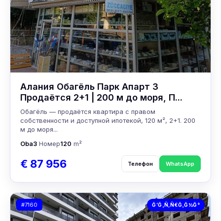
Алания Обагёль Парк Апарт 3
Продаётся 2+1 | 200 м до моря, П...
Обагёль — продаётся квартира с правом
собственности и доступной ипотекой, 120 м², 2+1. 200
м до моря...
Oba
3
Номер
120
m²
€ 87 956
Телефон
WhatsApp
#7160
Ğ’Ğ¸Ñ‚Ñ€Ğ¸Ğ½Ğ°