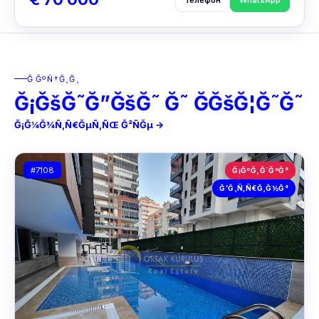
ĞĞºÑ†Ğ¸Ğ¸
Ğ¡ĞšĞ˜Ğ”ĞšĞ˜ Ğ˜ ĞĞšĞ¦Ğ˜Ğ˜
Ğ¡Ğ¼Ğ¾Ñ‚Ñ€ĞµÑ‚ÑŒ Ğ²ÑĞµ →
#7108
Ğ¡ĞºĞ¸Ğ´ĞºĞ°
Ğ’Ğ¸Ñ‚Ñ€Ğ¸Ğ½Ğ°