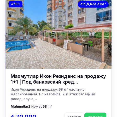
#7156
Ğ’Ğ¸Ñ‚Ñ€Ğ¸Ğ½Ğ°
Махмутлар Икон Резиденс на продажу
1+1 | Под банковский кред...
Икон Резиденс на продажу: 68 м² частично
меблированная 1+1 квартира. 2-й этаж западный
фасад, сауна,...
Mahmutlar
2
Номер
68
m²
€ 70 000
Телефон
WhatsApp