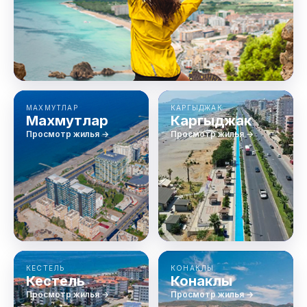
МАХМУТЛАР
КАРГЫДЖАК
Махмутлар
Каргыджак
Просмотр жилья →
Просмотр жилья →
КЕСТЕЛЬ
КОНАКЛЫ
Кестель
Конаклы
Просмотр жилья →
Просмотр жилья →