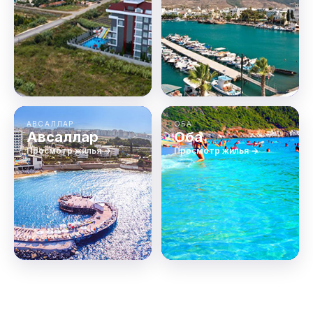
АВСАЛЛАР
ОБА
Авсаллар
Оба
Просмотр жилья →
Просмотр жилья →