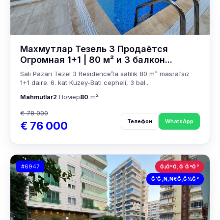
Махмутлар Тезель 3 Продаётся
Огромная 1+1 | 80 м² и 3 балкон...
Salı Pazarı Tezel 3 Residence’ta satılık 80 m² masrafsız
1+1 daire. 6. kat Kuzey-Batı cepheli, 3 bal...
Mahmutlar
2
Номер
80
m²
€ 78 000
Телефон
WhatsApp
€ 76 000
#6947
Ğ¡ĞºĞ¸Ğ´ĞºĞ°
Ğ’Ğ¸Ñ‚Ñ€Ğ¸Ğ½Ğ°