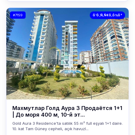
#7159
Ğ’Ğ¸Ñ‚Ñ€Ğ¸Ğ½Ğ°
Махмутлар Голд Аура 3 Продаётся 1+1
| До моря 400 м, 10-й эт...
Gold Aura 3 Residence'ta satılık 55 m² full eşyalı 1+1 daire.
10. kat Tam Güney cepheli, açık havuzl...