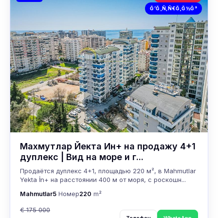
Ğ’Ğ¸Ñ‚Ñ€Ğ¸Ğ½Ğ°
Махмутлар Йекта Ин+ на продажу 4+1
дуплекс | Вид на море и г...
Продаётся дуплекс 4+1, площадью 220 м², в Mahmutlar
Yekta İn+ на расстоянии 400 м от моря, с роскошн...
Mahmutlar
5
Номер
220
m²
€ 175 000