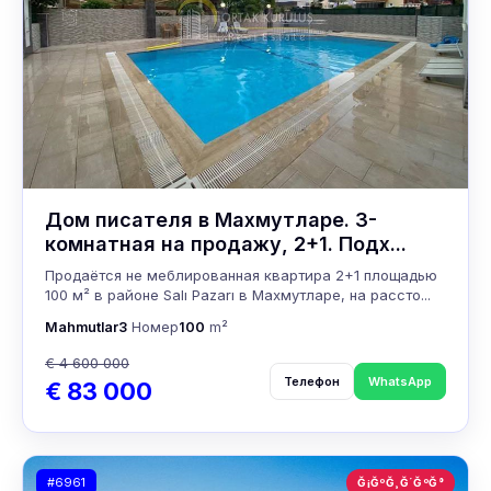
Дом писателя в Махмутларе. 3-
комнатная на продажу, 2+1. Подх...
Продаётся не меблированная квартира 2+1 площадью
100 м² в районе Salı Pazarı в Махмутларе, на рассто...
Mahmutlar
3
Номер
100
m²
€ 4 600 000
Телефон
WhatsApp
€ 83 000
#6961
Ğ¡ĞºĞ¸Ğ´ĞºĞ°