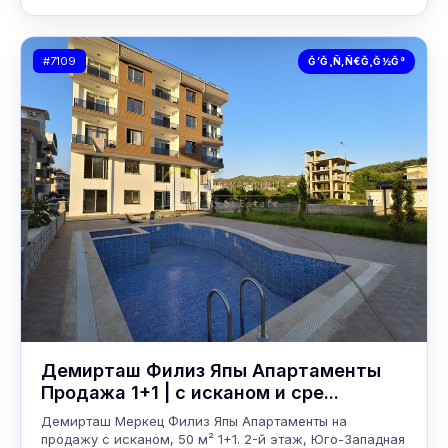
#7109
Ğ’Ğ¸Ñ‚Ñ€Ğ¸Ğ½Ğ°
Демирташ Филиз Япы Апартаменты
Продажа 1+1 | с исканом и сре...
Демирташ Меркец Филиз Япы Апартаменты на
продажу с исканом, 50 м² 1+1. 2-й этаж, Юго-Западная