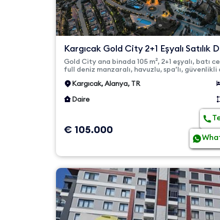
Kargıcak Gold City 2+1 Eşyalı Satılık D
Full Deniz Man...
Gold City ana binada 105 m², 2+1 eşyalı, batı c
full deniz manzaralı, havuzlu, spa’lı, güvenlikli 
Plaja ücre...
Kargıcak, Alanya, TR
Daire
T
€ 105.000
Wha