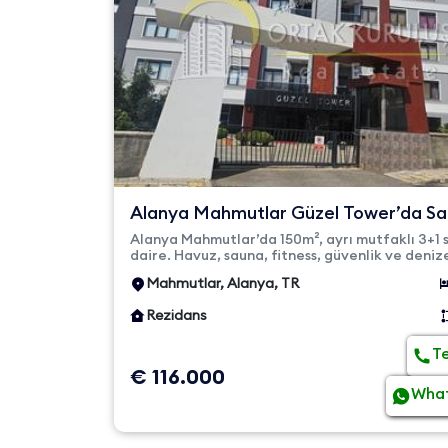
Alanya Mahmutlar Güzel Tower’da Sat
3+1 Ayrı Mutfak Dair...
Alanya Mahmutlar’da 150m², ayrı mutfaklı 3+1 s
daire. Havuz, sauna, fitness, güvenlik ve deni
mesafesiyle ...
Mahmutlar, Alanya, TR
Rezidans
T
€ 116.000
Wha