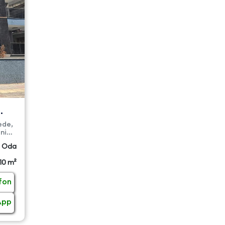
ede,
ni
 Oda
110 m²
fon
App