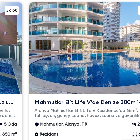
#6150
uzlu
Mahmutlar Elit Life V’de Denize 300m 1
Full Eşyalı Daire
illa.
Alanya Mahmutlar Elit Life V Residence’da 65m², 
e deniz
full eşyalı, güney cephe, havuz, sauna ve güvenlikl
daire. Denize s...
5 Oda
Mahmutlar, Alanya, TR
350 m²
Rezidans