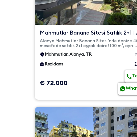
Mahmutlar Banana Sitesi Satılık 2+1 | 
Mutfaklı | Kod 65...
Alanya Mahmutlar Banana Sitesi’nde denize 
mesafede satılık 2+1 eşyalı daire! 100 m², ayrı
mutfaklı, çift banyolu ve...
Mahmutlar, Alanya, TR
Rezidans
T
€ 72.000
Wha