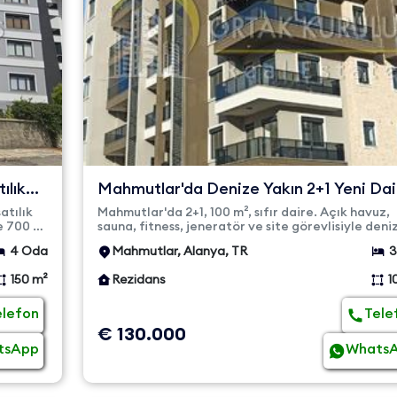
ılık
Mahmutlar'da Denize Yakın 2+1 Yeni Dai
Gold Sun 12
atılık
Mahmutlar'da 2+1, 100 m², sıfır daire. Açık havuz,
ze 700 m
sauna, fitness, jeneratör ve site görevlisiyle deni
sadece 400 m me...
4 Oda
Mahmutlar, Alanya, TR
3
150 m²
Rezidans
1
elefon
Tele
€ 130.000
tsApp
Whats