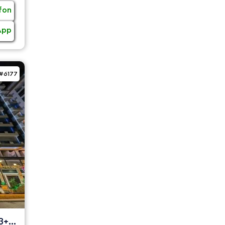
fon
App
#6177
3+1