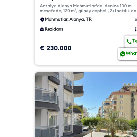
Manzaralı 2+1 Satılık Dair...
Antalya Alanya Mahmutlar’da, denize 100 m
mesafede, 120 m², güney cepheli, 2+1 satılık da
Havuz, sauna, otopark ve g...
Mahmutlar, Alanya, TR
Rezidans
T
€ 230.000
Wha