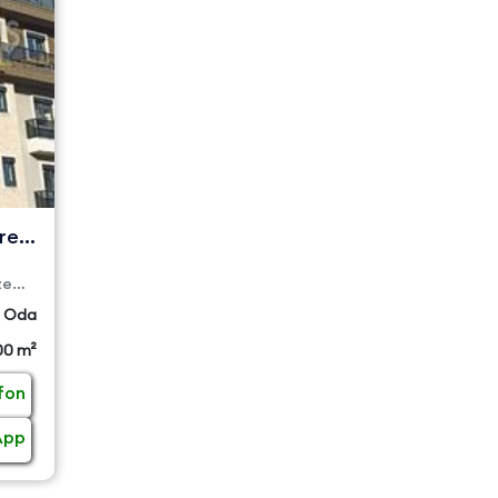
re |
ze
 Oda
00 m²
fon
App