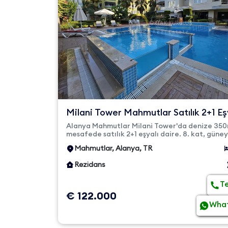
Milani Tower Mahmutlar Satılık 2+1 Eş
Daire | 115m² - 65...
Alanya Mahmutlar Milani Tower'da denize 35
mesafede satılık 2+1 eşyalı daire. 8. kat, güney
cephe ve büyük cam ba...
Mahmutlar, Alanya, TR
Rezidans
T
€ 122.000
Wha