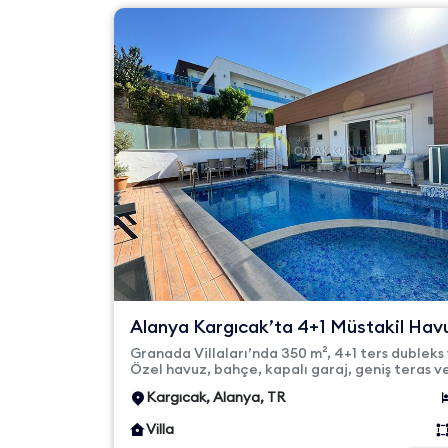
Alanya Kargıcak’ta 4+1 Müstakil Hav
Villa – Granada
Granada Villaları’nda 350 m², 4+1 ters dubleks v
Özel havuz, bahçe, kapalı garaj, geniş teras v
manzarasıyla...
Kargıcak, Alanya, TR
Villa