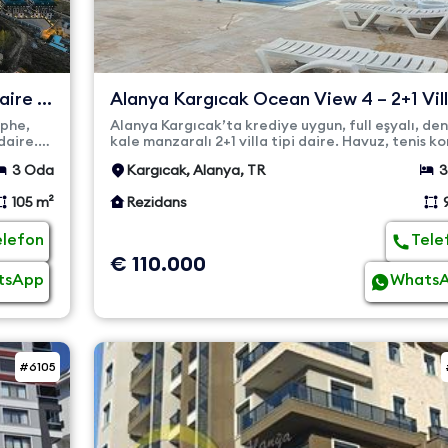
aire –
Alanya Kargıcak Ocean View 4 – 2+1 Vil
Tipi Deniz Manzaral...
ephe,
Alanya Kargıcak’ta krediye uygun, full eşyalı, den
daire.
kale manzaralı 2+1 villa tipi daire. Havuz, tenis ko
sauna. ...
3 Oda
Kargıcak, Alanya, TR
3
105 m²
Rezidans
elefon
Tele
€ 110.000
tsApp
Whats
#6105