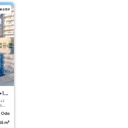
#6159
+1
1+1
i
2 Oda
65 m²