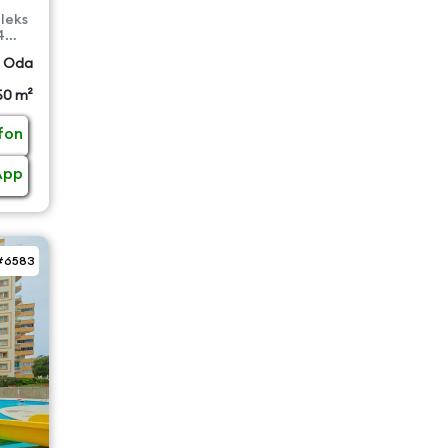
leks
4
 Oda
50 m²
fon
App
#6583