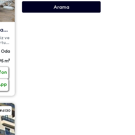
Arama
la
iz ve
rtu,
 Oda
95 m²
fon
App
#6130