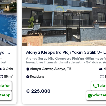
yalı
Alanya Kleopatra Plajı Yakını Satılık 3+1
Lüks Daire | 110m²
0m
Alanya Saray Mh. Kleopatra Plajı’na 450m mesaf
 batı
havuzlu ve fitnesslı lüks sitede satılık 3+1 daire. Ye
bina, Güney-...
3 Oda
Alanya Center, Alanya, TR
4
115 m²
Rezidans
elefon
Tele
€ 225.000
tsApp
Whats