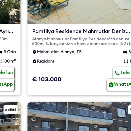
Ayrı
Pamfilya Residence Mahmutlar Deniz
Manzaralı Satılık 2+1 | 6...
450m
Alanya Mahmutlar Pamfilya Residence’ta denize
500m, 8. kat, deniz ve havuz manzaralı satılık 2+1
eşyalı daire. 110 m², G...
3 Oda
Mahmutlar, Alanya, TR
3
100 m²
Rezidans
elefon
Tele
€ 103.000
tsApp
Whats
#6585