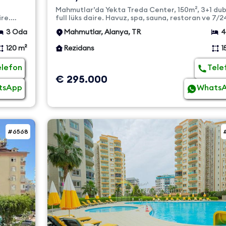
Dubleks Full Lüks Sa...
Mahmutlar’da Yekta Treda Center, 150m², 3+1 dub
ire.
full lüks daire. Havuz, spa, sauna, restoran ve 7/2
güvenlik ile de...
3 Oda
Mahmutlar, Alanya, TR
4
120 m²
Rezidans
1
elefon
Tele
€ 295.000
tsApp
Whats
#6568