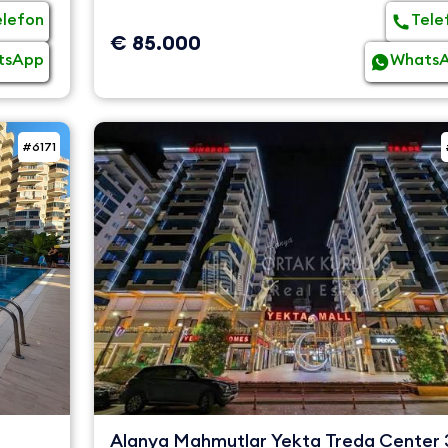
elefon
Tele
€ 85.000
tsApp
Whats
#6171
Alanya Mahmutlar Yekta Treda Center 