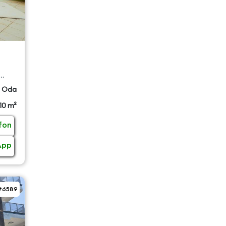
 Oda
110 m²
fon
App
#6589