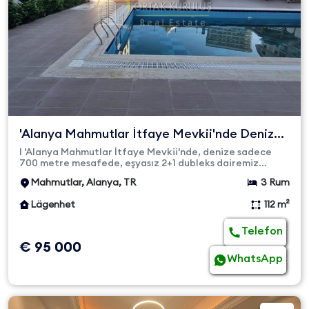
'Alanya Mahmutlar İtfaye Mevkii'nde Denize
700 Metre Mesafed...
I 'Alanya Mahmutlar İtfaye Mevkii'nde, denize sadece
700 metre mesafede, eşyasız 2+1 dubleks dairemiz
satılıktır. 5 katl...
Mahmutlar, Alanya, TR
3 Rum
Lägenhet
112 m²
Telefon
€ 95 000
WhatsApp