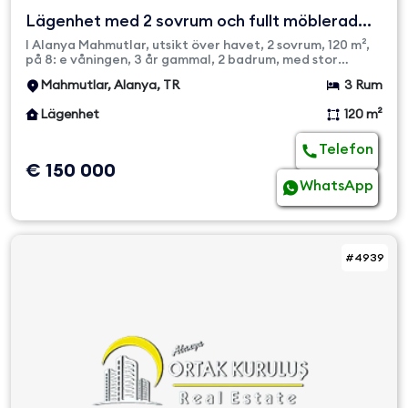
Lägenhet med 2 sovrum och fullt möblerad
med havsutsikt i Al...
I Alanya Mahmutlar, utsikt över havet, 2 sovrum, 120 m²,
på 8: e våningen, 3 år gammal, 2 badrum, med stor
balkong, med ...
Mahmutlar, Alanya, TR
3 Rum
Lägenhet
120 m²
Telefon
€ 150 000
WhatsApp
#4939