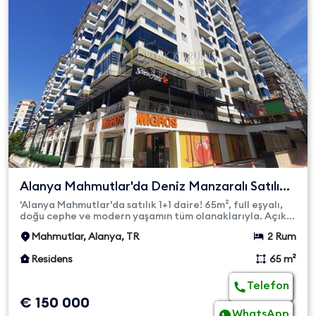
Alanya Mahmutlar'da Deniz Manzaralı Satılık
1+1 Daire | Yekt...
'Alanya Mahmutlar'da satılık 1+1 daire! 65m², full eşyalı,
doğu cephe ve modern yaşamın tüm olanaklarıyla. Açık
ve kapal...
Mahmutlar, Alanya, TR
2 Rum
Residens
65 m²
Telefon
€ 150 000
WhatsApp