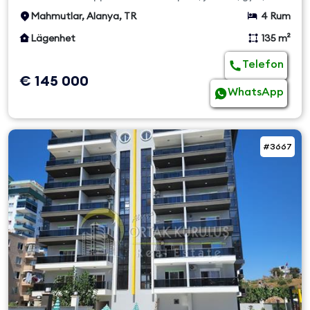
bastu och my...
Mahmutlar, Alanya, TR
4 Rum
Lägenhet
135 m²
Telefon
€ 145 000
WhatsApp
#3667