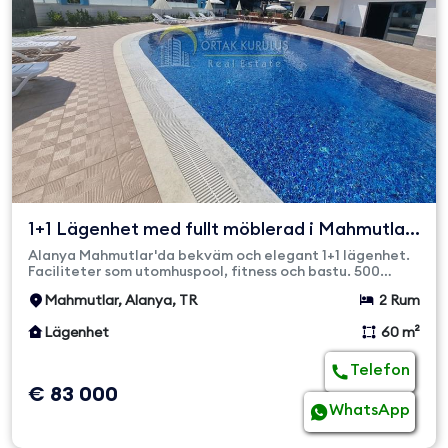
1+1 Lägenhet med fullt möblerad i Mahmutlar
- Nära havet
Alanya Mahmutlar'da bekväm och elegant 1+1 lägenhet.
Faciliteter som utomhuspool, fitness och bastu. 500
meter från have...
Mahmutlar, Alanya, TR
2 Rum
Lägenhet
60 m²
Telefon
€ 83 000
WhatsApp