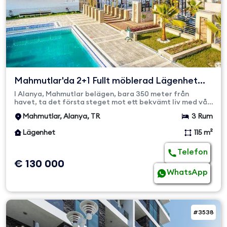
Mahmutlar'da 2+1 Fullt möblerad Lägenhet
Nära stranden
I Alanya, Mahmutlar belägen, bara 350 meter från
havet, ta det första steget mot ett bekvämt liv med vår
fullt möblerade...
Mahmutlar, Alanya, TR
3 Rum
Lägenhet
115 m²
Telefon
€ 130 000
WhatsApp
#3538