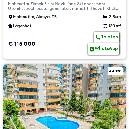
Lägenhet
Mahmutlar Ekmek Fırını Mevkii'nde 2+1 apartment.
Utomhuspool, bastu, generator, närhet till havet. Klicka
här för detalj...
Mahmutlar, Alanya, TR
3 Rum
Lägenhet
120 m²
Telefon
€ 115 000
WhatsApp
#4380