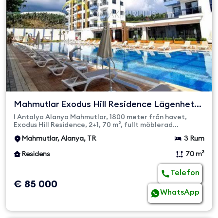
Mahmutlar Exodus Hill Residence Lägenhet
till salu
I Antalya Alanya Mahmutlar, 1800 meter från havet,
Exodus Hill Residence, 2+1, 70 m², fullt möblerad
lägenhet. Lyxiga so...
Mahmutlar, Alanya, TR
3 Rum
Residens
70 m²
Telefon
€ 85 000
WhatsApp