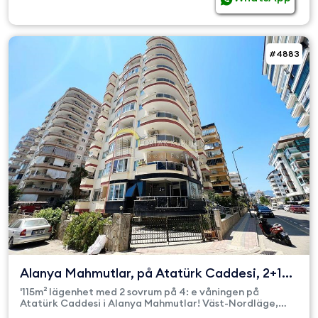
#4883
Alanya Mahmutlar, på Atatürk Caddesi, 2+1
möblerad lägenhet ...
'115m² lägenhet med 2 sovrum på 4: e våningen på
Atatürk Caddesi i Alanya Mahmutlar! Väst-Nordläge,
öppen pool, parkerin...