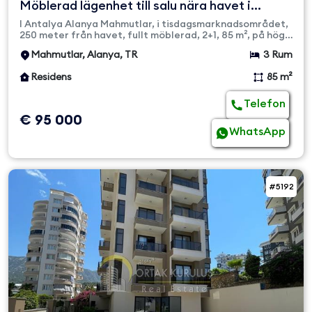
Möblerad lägenhet till salu nära havet i
Mahmutlar
I Antalya Alanya Mahmutlar, i tisdagsmarknadsområdet,
250 meter från havet, fullt möblerad, 2+1, 85 m², på hög
ingångsvå...
Mahmutlar, Alanya, TR
3 Rum
Residens
85 m²
Telefon
€ 95 000
WhatsApp
#5192