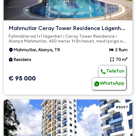
Mahmutlar Ceray Tower Residence Lägenhet
till salu
Fullmöblerad 1+1 lägenhet i Ceray Tower Residence i
Alanya Mahmutlar, 450 meter från havet, med lyxiga och
moderna bekvä...
Mahmutlar, Alanya, TR
2 Rum
Residens
70 m²
Telefon
€ 95 000
WhatsApp
#5097