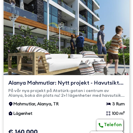
Alanya Mahmutlar: Nytt projekt - Havutsikt
2+1 Lägenheter - ...
På vår nya projekt på Atatürk-gatan i centrum av
Alanya, boka din plats nu! 2+1 lägenheter med havsutsikt
och moderna fa...
Mahmutlar, Alanya, TR
3 Rum
Lägenhet
100 m²
Telefon
€ 160 000