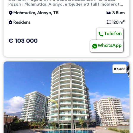
Pazarı i Mahmutlar, Alanya, erbjuder ett fullt möblerat
och bekvämt ...
Mahmutlar, Alanya, TR
3 Rum
Residens
120 m²
Telefon
€ 103 000
WhatsApp
#5022