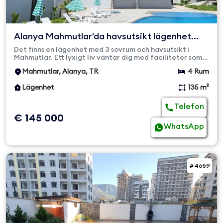
Alanya Mahmutlar'da havsutsikt lägenhet
med 3 sovrum och 1 v...
Det finns en lägenhet med 3 sovrum och havsutsikt i
Mahmutlar. Ett lyxigt liv väntar dig med faciliteter som
öppen och i...
Mahmutlar, Alanya, TR
4 Rum
Lägenhet
135 m²
Telefon
€ 145 000
WhatsApp
#4659