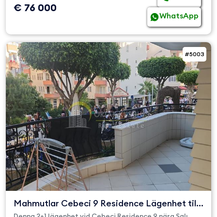
€ 76 000
WhatsApp
#5003
Mahmutlar Cebeci 9 Residence Lägenhet till
salu
Denna 2+1 lägenhet vid Cebeci Residence 9 nära Salı