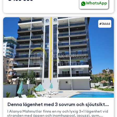
WhatsApp
#3666
Denna lägenhet med 3 sovrum och sjöutsikt,
som ligger i Mahm...
I Alanya Mahmutlar finns en ny och lyxig 3+1 lägenhet vid
stranden med öppen och inomhuspool, jacuzzi, gym,