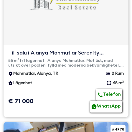
Till salu i Alanya Mahmutlar Serenity
Residence | 1+1 Fullt ...
55 m² 1+1 lägenhet i Alanya Mahmutlar. Mot öst, med
utsikt över poolen, fylld med moderna bekvämligheter,
Serenity Resid...
Mahmutlar, Alanya, TR
2 Rum
Lägenhet
65 m²
Telefon
€ 71 000
WhatsApp
#4978