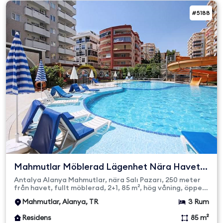
#5188
Mahmutlar Möblerad Lägenhet Nära Havet
Till Salu
Antalya Alanya Mahmutlar, nära Salı Pazarı, 250 meter
från havet, fullt möblerad, 2+1, 85 m², hög våning, öppen
och täck...
Mahmutlar, Alanya, TR
3 Rum
Residens
85 m²