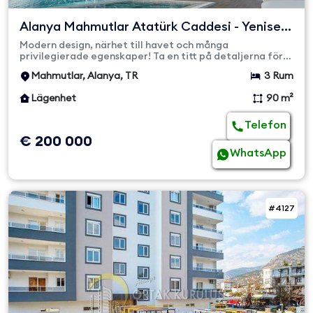
Alanya Mahmutlar Atatürk Caddesi - Yenisey
Yaparlı Avangard ...
Modern design, närhet till havet och många
privilegierade egenskaper! Ta en titt på detaljerna för
vår avantgarde-lägenh...
Mahmutlar, Alanya, TR
3 Rum
Lägenhet
90 m²
Telefon
€ 200 000
WhatsApp
#4127