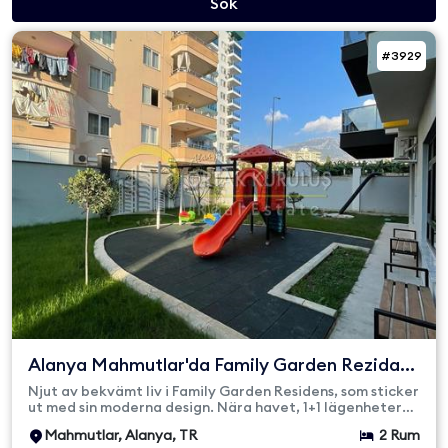
Sök
#3929
Alanya Mahmutlar'da Family Garden Rezidans
- 1+1 Daireler
Njut av bekvämt liv i Family Garden Residens, som sticker
ut med sin moderna design. Nära havet, 1+1 lägenheter
från 100...
Mahmutlar, Alanya, TR
2 Rum