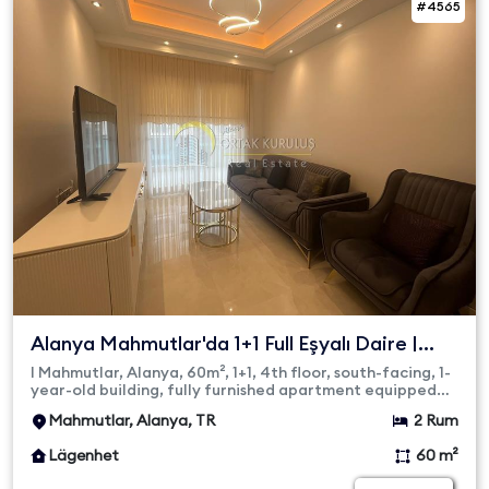
#4565
Alanya Mahmutlar'da 1+1 Full Eşyalı Daire |
Lüks Yaşam ve Ay...
I Mahmutlar, Alanya, 60m², 1+1, 4th floor, south-facing, 1-
year-old building, fully furnished apartment equipped
with ma...
Mahmutlar, Alanya, TR
2 Rum
Lägenhet
60 m²