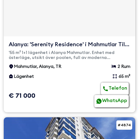
Alanya: 'Serenity Residence' i Mahmutlar Till
Salu | Fullt m...
'55 m² 1+1 lägenhet i Alanya Mahmutlar. Enhet med
österläge, utsikt över poolen, full av moderna
bekvämligheter på Seren...
Mahmutlar, Alanya, TR
2 Rum
Lägenhet
65 m²
Telefon
€ 71 000
WhatsApp
#4874