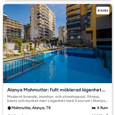
#4686
Alanya Mahmutlar: Fullt möblerad lägenhet
med 3 sovrum och 1...
Modernt boende, inomhus- och utomhuspool, fitness,
bastu och mycket mer! Lägenhet med 3 sovrum i Alanya
Mahmutlar. Bara ...
Mahmutlar, Alanya, TR
4 Rum