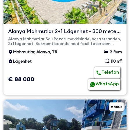
Alanya Mahmutlar 2+1 Lägenhet - 300 meter
till havet - Fullt...
Alanya Mahmutlar Salı Pazarı mevkisinde, nära stranden,
2+1 lägenhet. Bekvämt boende med faciliteter som
utomhuspool, pa...
Mahmutlar, Alanya, TR
3 Rum
Lägenhet
110 m²
Telefon
€ 88 000
WhatsApp
#4505