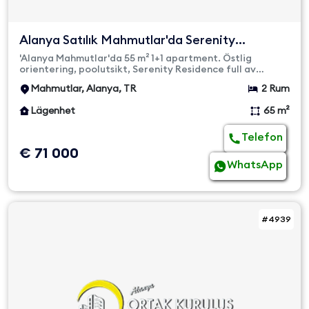
Alanya Satılık Mahmutlar'da Serenity
Residence | 1+1 Full Eş...
'Alanya Mahmutlar'da 55 m² 1+1 apartment. Östlig
orientering, poolutsikt, Serenity Residence full av
moderna faciliteter...
Mahmutlar, Alanya, TR
2 Rum
Lägenhet
65 m²
Telefon
€ 71 000
WhatsApp
#4939