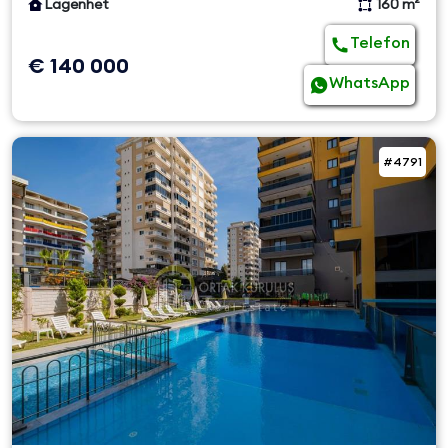
Lägenhet
160 m²
Telefon
€ 140 000
WhatsApp
#4791