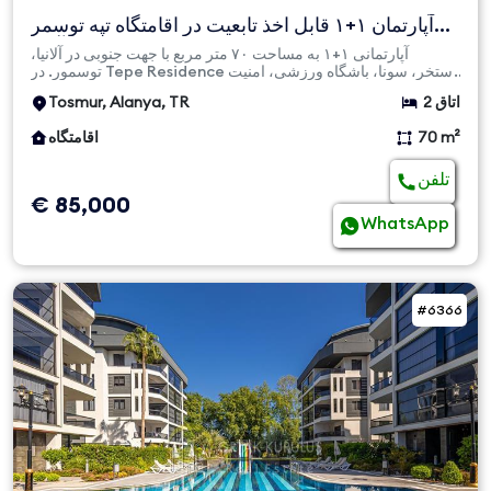
آپارتمان ۱+۱ قابل اخذ تابعیت در اقامتگاه تپه توسمر
آلانیا
آپارتمانی ۱+۱ به مساحت ۷۰ متر مربع با جهت جنوبی در آلانیا،
توسمور. در Tepe Residence استخر، سونا، باشگاه ورزشی، امنیت
و ...
2 اتاق
Tosmur, Alanya, TR
70 m²
اقامتگاه
تلفن
€ 85,000
WhatsApp
#6366