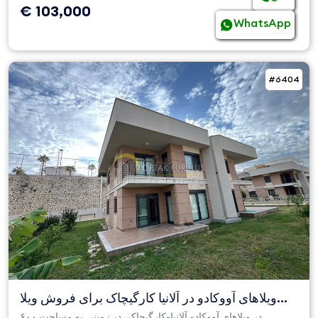
€ 103,000
WhatsApp
#6404
ویلاهای آووکادو در آلانیا کارگیچاک برای فروش ویلا
لوکس ۶+۲
در ویلاهای آووکادو آلانیا-کارگیچاک، در زمینی به مساحت ۶۰۰