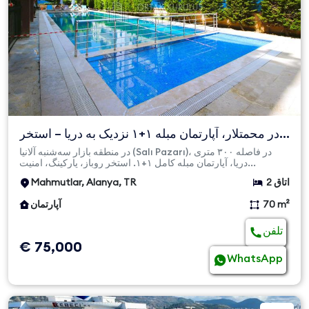
در محمتلار، آپارتمان مبله ۱+۱ نزدیک به دریا – استخر
روباز و ...
در منطقه بازار سه‌شنبه آلانیا (Salı Pazarı)، در فاصله ۳۰۰ متری
دریا، آپارتمان مبله کامل ۱+۱. استخر روباز، پارکینگ، امنیت...
2 اتاق
Mahmutlar, Alanya, TR
70 m²
آپارتمان
تلفن
€ 75,000
WhatsApp