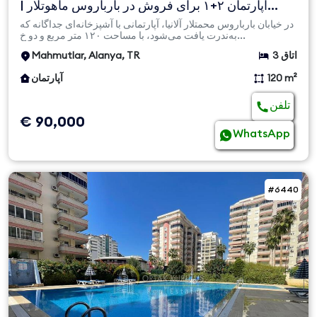
آپارتمان ۲+۱ برای فروش در بارباروس ماهوتلار |
آشپزخانه جدا و...
در خیابان بارباروس محمتلار آلانیا، آپارتمانی با آشپزخانه‌ای جداگانه که
به‌ندرت یافت می‌شود، با مساحت ۱۲۰ متر مربع و دو خ...
3 اتاق
Mahmutlar, Alanya, TR
120 m²
آپارتمان
تلفن
€ 90,000
WhatsApp
#6440