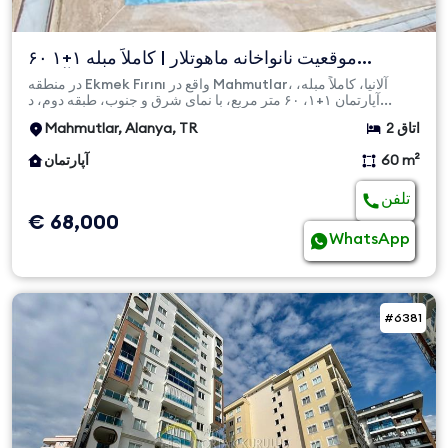
موقعیت نانواخانه ماهوتلار | کاملاً مبله ۱+۱ ۶۰
مترمربع آپارت...
در منطقه Ekmek Fırını واقع در Mahmutlar، آلانیا، کاملاً مبله،
آپارتمان ۱+۱، ۶۰ متر مربع، با نمای شرق و جنوب، طبقه دوم، د...
2 اتاق
Mahmutlar, Alanya, TR
60 m²
آپارتمان
تلفن
€ 68,000
WhatsApp
#6381