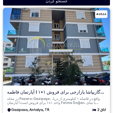
جستجو کردن
#6566
گازیپاشا پازارجی برای فروش ۱+۱ | آپارتمان فاطمه
دوغان | کد ۶...
در محله Pazarcı Gazipaşa، واقع در فاصله ۱ کیلومتری از دریا،
واحد ۱+۱ برای فروش است! آپارتمان Fatma Doğan، با نمای
جنوبی،...
2 اتاق
Gazipasa, Antalya, TR