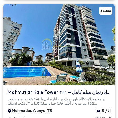
#6363
Mahmutlar Kale Tower ۴+۱ آپارتمان مبله کامل –
۱۶۵ متر مربع، ...
در محمودلار، کاله تاور رزیدنس، آپارتمانی با ۴+۱ خوابه به مساحت
۱۶۵ مترمربع با آشپزخانهٔ جدا و مبلهٔ کامل. ۲ بالکن، استخر...
5 اتاق
Mahmutlar, Alanya, TR