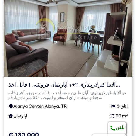
آلانیا کیزلارپیناری ۲+۱ آپارتمان فروشی | قابل اخذ
شهروندی
در آلانیا، کیزلارپیناری، آپارتمانی به مساحت ۱۱۰ متر مربع با آشپزخانه
جدا و مبله، دارای استخر و امنیت، ۵۵۰ متر تا دریا. ف...
3 اتاق
Alanya Center, Alanya, TR
110 m²
آپارتمان
تلفن
€ 130,000