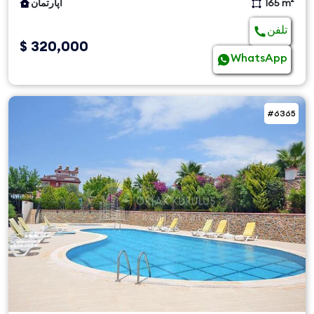
165 m²
آپارتمان
تلفن
$ 320,000
WhatsApp
#6365