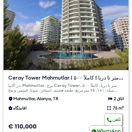
Ceray Tower Mahmutlar | ۵۰۰ متر تا دریا | کاملاً
مبله ۱+۱ آپ...
در آلانیا، Mahmutlar، برج Ceray Tower، ۵۰۰ متر تا دریا، کاملاً
مبله، ۱+۱، ۷۵ مترمربع، طبقه هشتم، استخر، سونا، فیتنس و مج...
2 اتاق
Mahmutlar, Alanya, TR
75 m²
اقامتگاه
تلفن
€ 110,000
WhatsApp