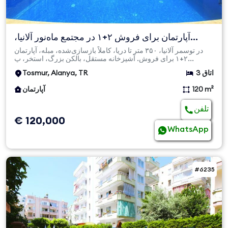
آپارتمان برای فروش ۲+۱ در مجتمع ماه‌نور آلانیا،
توسـمور – فا...
در توسمر آلانیا، ۳۵۰ متر تا دریا، کاملاً بازسازی‌شده، مبله، آپارتمان
۲+۱ برای فروش. آشپزخانه مستقل، بالکن بزرگ، استخر، پ...
3 اتاق
Tosmur, Alanya, TR
120 m²
آپارتمان
تلفن
€ 120,000
WhatsApp
#6235