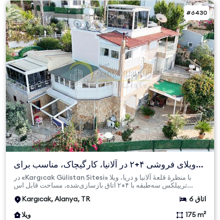
#6430
ویلای فروشی ۴+۲ در آلانیا، کارگیچاک، مناسب برای
اخذ تابعیت |...
در «Kargıcak Gülistan Sitesi» با منظرهٔ قلعهٔ آلانیا و دریا، ویلا
تریپلکس سه‌طبقه با ۴+۲ اتاق بازسازی‌شده. مساحت قابل اس...
6 اتاق
Kargıcak, Alanya, TR
175 m²
ویلا