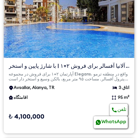
آلانیا آفسالر برای فروش ۲+۱ | با شارژ پایین و استخر
دار | سا...
آپارتمان ۲+۱ برای فروش در مجموعه Elegans، واقع در منطقه ترمو
پترول آفسالر. مساحت ۹۵ متر مربع، بالکن وسیع و استخر دار است...
3 اتاق
Avsallar, Alanya, TR
95 m²
اقامتگاه
تلفن
₺ 4,100,000
WhatsApp