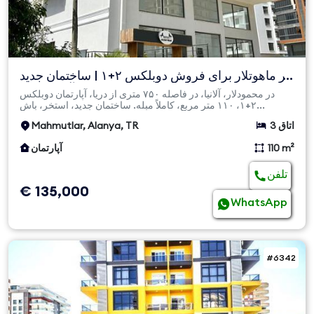
در ماهوتلار برای فروش دوبلكس ۲+۱ | ساختمان جدید
| آپارتمان ک...
در محمودلار، آلانیا، در فاصله ۷۵۰ متری از دریا، آپارتمان دوبلکس
۲+۱، ۱۱۰ متر مربع، کاملاً مبله. ساختمان جدید، استخر، باش...
3 اتاق
Mahmutlar, Alanya, TR
110 m²
آپارتمان
تلفن
€ 135,000
WhatsApp
#6342