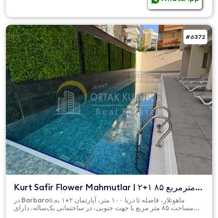
#6372
Kurt Safir Flower Mahmutlar | ۲+۱ ۸۵ مترمربع
آپارتمانی با دی...
در Barbarosِ ماهوتلار، فاصله تا دریا ۱۰۰ متر، آپارتمان ۲+۱ به
مساحت ۸۵ متر مربع با جهت جنوبی، در ساختمانی یک‌ساله، دارای...