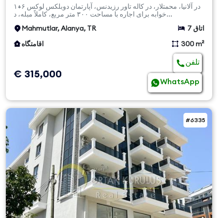
۶+۱ دوبلكس لوکس
در آلانیا، محمتلار، در کاله تاور رزیدنس، آپارتمان دوبلكس لوكس ۶+۱
خوابه برای اجاره با مساحت ۳۰۰ متر مربع، کاملاً مبله، د...
7 اتاق
Mahmutlar, Alanya, TR
300 m²
اقامتگاه
تلفن
€ 315,000
WhatsApp
#6335