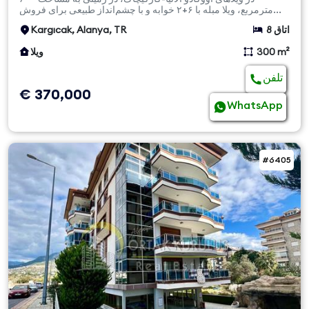
مترمربع، ویلا مبله با ۶+۲ خوابه و با چشم‌انداز طبیعی برای فروش...
8 اتاق
Kargıcak, Alanya, TR
300 m²
ویلا
تلفن
€ 370,000
WhatsApp
#6405