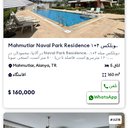
Mahmutlar Naval Park Residence دوبلکس ۴+۱
مبله برای فروش
در آلانیا، محمودلار، در Naval Park Residence، دوبلکس مبله ۴+۱،
۱۶۰ مترمربع است. فاصله تا دریا ۸۰۰ متر است، استخر، سونا، ...
5 اتاق
Mahmutlar, Alanya, TR
160 m²
اقامتگاه
تلفن
$ 160,000
WhatsApp
#6218