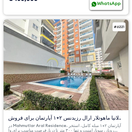
WhatsApp
#6221
آلانیا ماهوتلار ارال رزیدنس ۲+۱ آپارتمان برای فروش
۳۰۰ متر ت...
در Mahmutlar Aral Residence، آپارتمان ۲+۱ مبله کامل، استخر
روباز، سونا، امنیت و تنها ۳۰۰ متر تا دریا. فرصت مناسب برای وا...