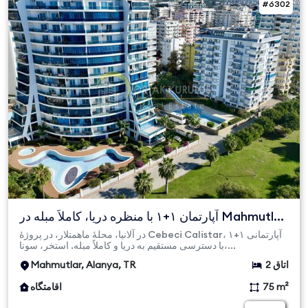
#6302
آپارتمان ۱+۱ با منظره دریا، کاملاً مبله در Mahmutlar
Cebeci ...
در آلانیا، محلهٔ ماهمتلار، در پروژهٔ Cebeci Calistar، آپارتمانی ۱+۱
با دسترسی مستقیم به دریا و کاملاً مبله. استخر، سونا،...
2 اتاق
Mahmutlar, Alanya, TR
75 m²
اقامتگاه