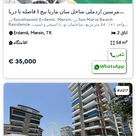
مرسین اردملی ساحل سان ماریا بیچ | فاصله تا دریا
۳۷۵ متر | آپ...
در Kocahasanlıِ Erdemli، Mersin، در Sun Maria Beach
Residence واحد ۱+۱، ۵۸ مترمربع، ساختمان نو، با استخر و امنیت.
فاصله ...
2 اتاق
Erdemli, Mersin, TR
58 m²
اقامتگاه
تلفن
€ 35,000
WhatsApp
#6217