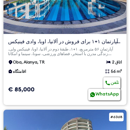
آپارتمان ۱+۱ برای فروش در آلانیا، اوبا، وادی فینیکس
– ۵۶ متر...
آپارتمان ۵۶ مترمربع، ۱+۱، طبقهٔ دوم در آلانیا، اوبا، فینیکس ولی.
زندگی مدرن با استخر، فضاهای ورزشی، سونا، سینما و امکانا...
2 اتاق
Oba, Alanya, TR
56 m²
اقامتگاه
تلفن
€ 85,000
WhatsApp
#6368