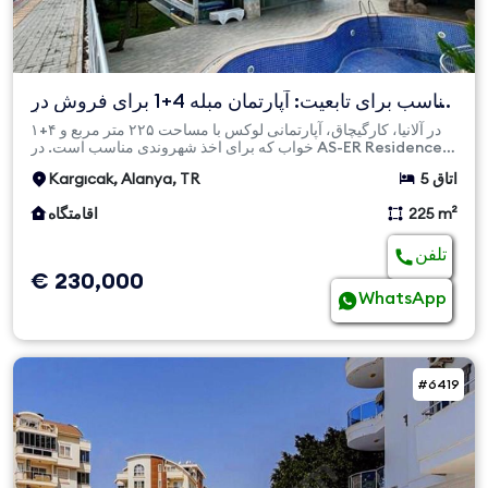
مناسب برای تابعیت: آپارتمان مبله 4+1 برای فروش در
کارگیچاک آ...
در آلانیا، کارگیچاق، آپارتمانی لوکس با مساحت ۲۲۵ متر مربع و ۴+۱
خواب که برای اخذ شهروندی مناسب است. در AS-ER Residence،
...
5 اتاق
Kargıcak, Alanya, TR
225 m²
اقامتگاه
تلفن
€ 230,000
WhatsApp
#6419