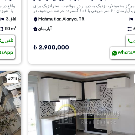
موقعیت نزدیک به د...
مرکز محموتلار، نزدیک به دریا و در موقعیت استراتژیک برای
فروش، آپارتمان ۶۰ متر مربعی با ۱+۱ گسترده عرضه می‌شود. در
طبق...
Mahmutlar, Alanya, TR
3 اتاق
آپارتمان
110 m²
تلفن
₺ 2,900,000
tsApp
Whats
#7111