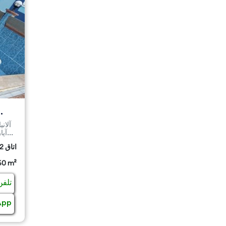
آپارتمان ۱+۱، ۶۰ متر مربع، با نمای شرق و جنوب، طبقه دوم، د...
2 اتاق
60 m²
تلفن
App