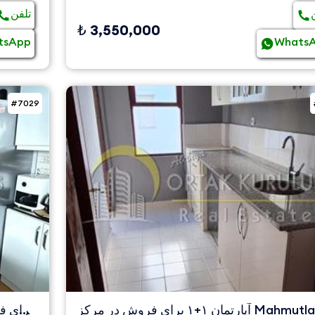
تلفن
₺ 3,550,000
tsApp
Whats
#7029
آپارتمان ۱+۱ برای فروش در مرکز Mahmutlar |