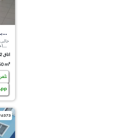
2 اتاق
60 m²
تلفن
App
#6373