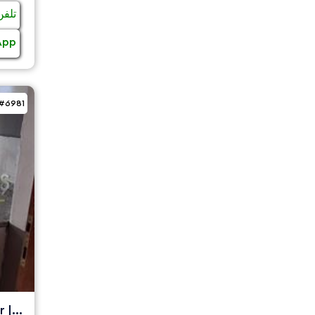
تلفن
App
#6981