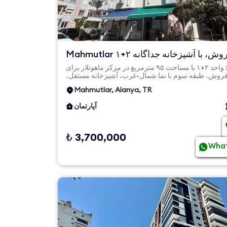
Mahmutlar برای فروش، با آشپزخانه جداگانه ۲+۱
| طبقه سوم، کام...
خلاصه: واحد ۲+۱ با مساحت ۹۵ مترمربع در مرکز ماهوتلار برای
روش، طبقه سوم با نما شمال-غرب، آشپزخانه مستقل،
آسانسور، کامیل...
Mahmutlar, Alanya, TR
آپارتمان
₺ 3,700,000
Wha