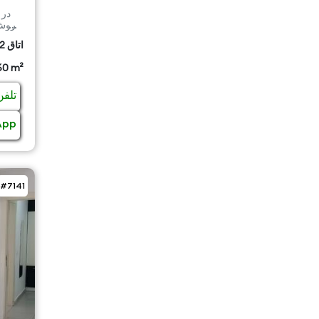
در 
2 اتاق
60 m²
تلفن
App
#7141