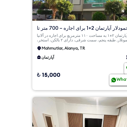
در محمودلار آپارتمان 2+1 برای اجاره – 700 متر تا
دریا، بزرگ ...
آپارتمان ۲+۱ به مساحت ۱۱۰ مترمربع برای اجاره در آلانیا
محموتلار. طبقه پنجم، سمت شرقی، دارای ۲ بالکن، استخر،
پارکینگ، امن...
Mahmutlar, Alanya, TR
آپارتمان
₺ 15,000
Wha