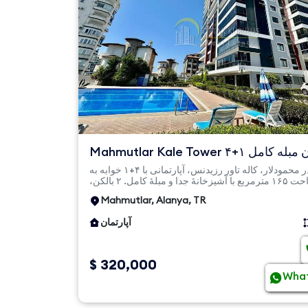
Mahmutlar Kale Tower ۴+۱ آپارتمان مبله کامل
– ۱۶۵ متر مربع، ...
در محمودلار، کاله تاور رزیدنس، آپارتمانی با ۴+۱ خوابه به
مساحت ۱۶۵ مترمربع با آشپزخانهٔ جدا و مبلهٔ کامل. ۲ بالکن،
استخر...
Mahmutlar, Alanya, TR
آپارتمان
$ 320,000
Wha