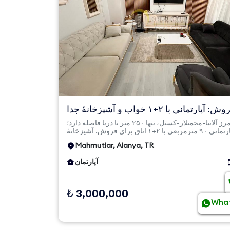
برای فروش: آپارتمانی با ۲+۱ خواب و آشپزخانهٔ جدا
در مرز ماهو...
در مرز آلانیا-محمتلار-کستل، تنها ۲۵۰ متر تا دریا فاصله دارد؛
آپارتمانی ۹۰ مترمربعی با ۲+۱ اتاق برای فروش. آشپزخانهٔ
مستق...
Mahmutlar, Alanya, TR
آپارتمان
₺ 3,000,000
Wha