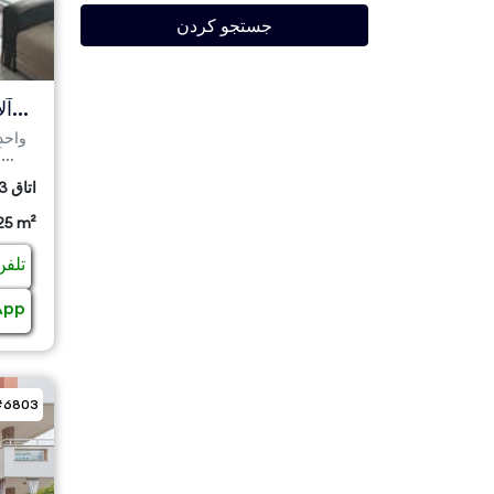
جستجو کردن
آل
3 اتاق
25 m²
تلفن
App
#6803