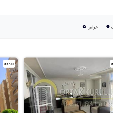
خواص
#5742