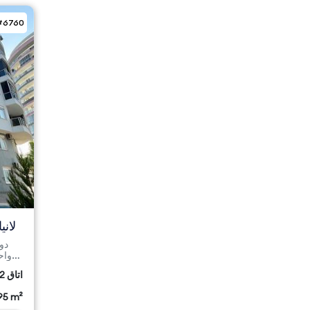
#6760
2 اتاق
95 m²