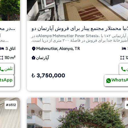
انیا محمتلار مجتمع پینار برای فروش آپارتمان دو
خوابه با آش...
در «Alanya Mahmutlar Pınar Sitesi»، واحد آپارتمانی ۲+۱ با
آشپزخانهٔ جدا برای فروش در فاصلهٔ ۲۰۰ متری از دریا است.
مساحت ...
Mahmutlar, Alanya, TR
3 اتاق
1
آپارتمان
110 m²
تلفن
₺ 3,750,000
tsApp
Whats
#6512