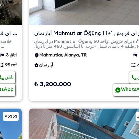
آپارتمان Mahmutlar Öğünç برای فروش 1+1 |
قابل استفاده با وام...
در آپارتمان Mahmutlar Öğünç برای فروش، واحد 60 m² خالی
1+1، طبقه 4 با نمای شمال-غرب، با آسانسور، 450 متر تا دریا،
ف
فرصت ب...
Mahmutlar, Alanya, TR
3 اتاق
آپارتمان
95 m²
تلفن
₺ 3,200,000
tsApp
Whats
#6363