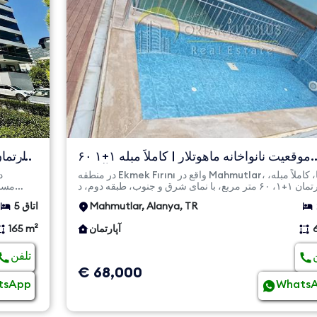
موقعیت نانواخانه ماهوتلار | کاملاً مبله ۱+۱ ۶۰
مترمربع آپارت...
در منطقه Ekmek Fırını واقع در Mahmutlar، آلانیا، کاملاً مبله،
Mahmutlar, Alanya, TR
5 اتاق
آپارتمان
165 m²
تلفن
€ 68,000
tsApp
Whats