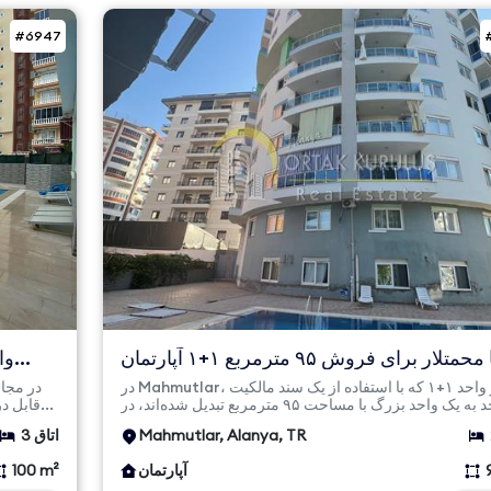
#6947
آلانیا محمتلار برای فروش ۹۵ مترمربع ۱+۱ آپارتمان
| فرصت با س...
در Mahmutlar، دو واحد ۱+۱ که با استفاده از یک سند مالکیت
واحد به یک واحد بزرگ با مساحت ۹۵ مترمربع تبدیل شده‌اند، در
قابل دریافت وام و تابعیت، برای فروش: آپارتمان خالی ۱۰۰ متر...
طبقه...
Mahmutlar, Alanya, TR
3 اتاق
آپارتمان
100 m²