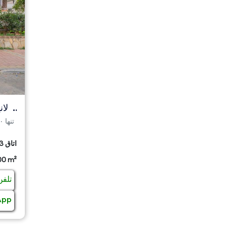
3 اتاق
00 m²
تلفن
App